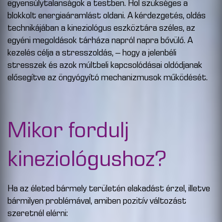
egyensúlytalanságok a testben. Hol szükséges a
blokkolt energiaáramlást oldani. A kérdezgetés, oldás
technikájában a kineziológus eszköztára széles, az
egyéni megoldások tárháza napról napra bővülő. A
kezelés célja a stresszoldás, – hogy a jelenbéli
stresszek és azok múltbeli kapcsolódásai oldódjanak
elősegítve az öngyógyító mechanizmusok működését.
Mikor fordulj
kineziológushoz?
Ha az életed bármely területén elakadást érzel, illetve
bármilyen problémával, amiben pozitív változást
szeretnél elérni: