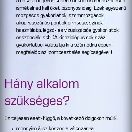
a hatás megerősítésére otthon is rendszeresen
ismételned kell őket bizonyos ideig. Ezek egyszerű
mozgásos gyakorlatok, szemmozgások,
akupresszúrás pontok érintése, színek
használata, légző- és vizualizációs gyakorlatok,
esszenciák, stb. (A kineziológus sok száz
gyakorlatból választja ki a számodra éppen
megfelelőt az izomtesztelés segítségével.)
Hány alkalom
szükséges?
Ez teljesen eset-függő, a következő dolgokon múlik:
mennyire állsz készen a változásra