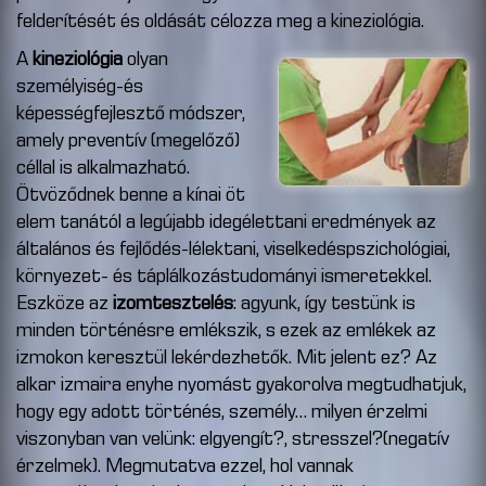
felderítését és oldását célozza meg a kineziológia.
A
kineziológia
olyan
személyiség-és
képességfejlesztő módszer,
amely preventív (megelőző)
céllal is alkalmazható.
Ötvöződnek benne a kínai öt
elem tanától a legújabb idegélettani eredmények az
általános és fejlődés-lélektani, viselkedéspszichológiai,
környezet- és táplálkozástudományi ismeretekkel.
Eszköze az
izomtesztelés
: agyunk, így testünk is
minden történésre emlékszik, s ezek az emlékek az
izmokon keresztül lekérdezhetők. Mit jelent ez? Az
alkar izmaira enyhe nyomást gyakorolva megtudhatjuk,
hogy egy adott történés, személy… milyen érzelmi
viszonyban van velünk: elgyengít?, stresszel?(negatív
érzelmek). Megmutatva ezzel, hol vannak