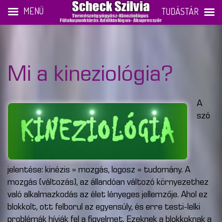
MENÜ
TUDÁSTÁR
Mi a kineziológia?
A
szó
jelentése: kinézis = mozgás, logosz = tudomány. A
mozgás (változás), az állandóan változó környezethez
való alkalmazkodás az élet lényeges jellemzője. Ahol ez
blokkolt, ott felborul az egyensúly, és erre testi-lelki
problémák hívják fel a figyelmet. Ezeknek a blokkoknak a