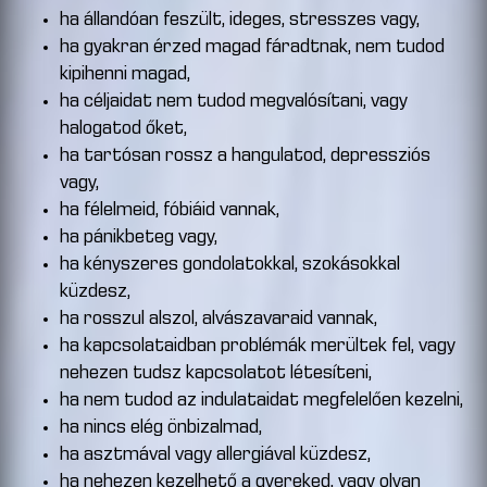
ha állandóan feszült, ideges, stresszes vagy,
ha gyakran érzed magad fáradtnak, nem tudod
kipihenni magad,
ha céljaidat nem tudod megvalósítani, vagy
halogatod őket,
ha tartósan rossz a hangulatod, depressziós
vagy,
ha félelmeid, fóbiáid vannak,
ha pánikbeteg vagy,
ha kényszeres gondolatokkal, szokásokkal
küzdesz,
ha rosszul alszol, alvászavaraid vannak,
ha kapcsolataidban problémák merültek fel, vagy
nehezen tudsz kapcsolatot létesíteni,
ha nem tudod az indulataidat megfelelően kezelni,
ha nincs elég önbizalmad,
ha asztmával vagy allergiával küzdesz,
ha nehezen kezelhető a gyereked, vagy olyan