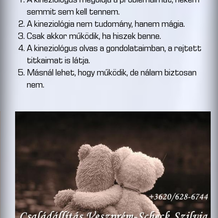
A kineziológus megoldja a problémáimat, nekem
semmit sem kell tennem.
A kineziológia nem tudomány, hanem mágia.
Csak akkor működik, ha hiszek benne.
A kineziológus olvas a gondolataimban, a rejtett
titkaimat is látja.
Másnál lehet, hogy működik, de nálam biztosan
nem.