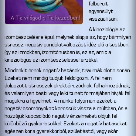
felborult
egyensúlyt
visszaállítani.
A kineziológia az
izomtesztelésre épül, melynek alapja az, hogy bármilyen
stressz, negatív gondolatváltozást idéz elő a testben,
így az izmokban, izomtónusban is, ez az, amit a
kineziológus az izomteszteléssel érzékel.
Mindenkit érnek negatív hatások, traumák élete során.
Ezeket nem mindig tudjuk feldolgozni. A fel nem
dolgozott stresszek elraktározódnak, felhalmozódnak,
és valamilyen testi vagy lelki tünet formájában hívják fel
magukra a figyelmet. A munka folyamán ezeket a
negatív eseményeket keressük vissza a múltban, és a
hozzájuk kapcsolódó negatív érzelmeket oldjuk fel
különböző gyakorlatokkal. Ezeket a negatív hatásokat
egészen kora gyerekkorból, születéstől, vagy akár