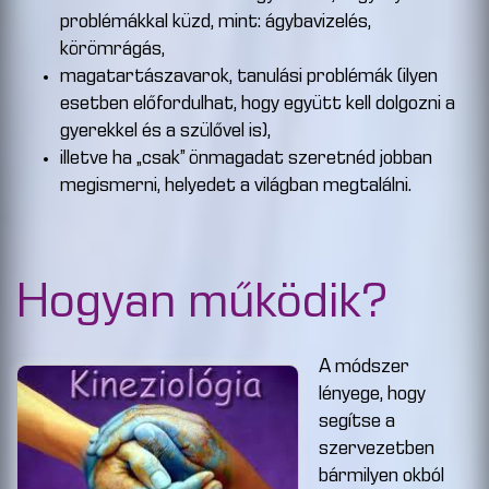
problémákkal küzd, mint: ágybavizelés,
körömrágás,
magatartászavarok, tanulási problémák (ilyen
esetben előfordulhat, hogy együtt kell dolgozni a
gyerekkel és a szülővel is),
illetve ha „csak” önmagadat szeretnéd jobban
megismerni, helyedet a világban megtalálni.
Hogyan működik?
A módszer
lényege, hogy
segítse a
szervezetben
bármilyen okból