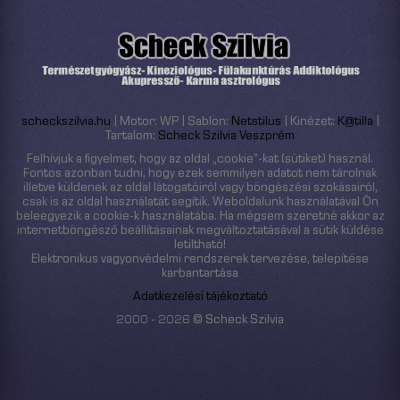
scheckszilvia.hu
| Motor: WP | Sablon:
Netstilus
| Kinézet:
K@tilla
|
Tartalom:
Scheck Szilvia Veszprém
Felhívjuk a figyelmet, hogy az oldal „cookie”-kat (sütiket) használ.
Fontos azonban tudni, hogy ezek semmilyen adatot nem tárolnak
illetve küldenek az oldal látogatóiról vagy böngészési szokásairól,
csak is az oldal használatát segítik. Weboldalunk használatával Ön
beleegyezik a cookie-k használatába. Ha mégsem szeretné akkor az
internetböngésző beállításainak megváltoztatásával a sütik küldése
letiltható!
Elektronikus vagyonvédelmi rendszerek tervezése, telepítése
karbantartása
Adatkezelési tájékoztató
2000 - 2026 © Scheck Szilvia