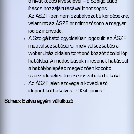
a hivatkozás kivételével – a Szolgáltató
írásos hozzájárulásával lehetséges.
Az ÁSZF-ben nem szabályozott kérdésekre,
valamint az ÁSZF értelmezésére a magyar
jog az irányadó.
A Szolgáltató egyoldalúan jogosult az ÁSZF
megváltoztatására, mely változtatás a
webáruház oldalán történő közzététellel lép
hatályba. A módosítások nincsenek hatással
a hatálybalépést megelőzően kötött
szerződésekre (nincs visszaható hatály).
Az ÁSZF jelen szövege a következő
időponttól hatályos: 2024. június 1.
Scheck Szilvia egyéni vállalkozó