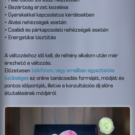
• Felerősödő stressz helyzetben
• Bezártság érzet kezelése
• Gyerekekkel kapcsolatos kérdésekben
• Alvási nehézségek esetén
• Családi és párkapcsolati nehézségek esetén
• Energetikai tisztítás
A változáshoz idő kell, de néhány alkalom után már
érezhető a változás.
Előzetesen
telefonon, vagy emailben egyeztetés
szükséges
az online tanácsadás formáját, módját és
pontos időpontját, illetve a konzultációs díj előre
átutalásának módjáról.