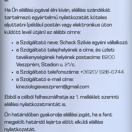
le.
Ha Ön elállási jogával élni kíván, elállási szándékát
tartalmazó egyértelmű nyilatkozatát köteles
eljuttatni (például postán vagy elektronikus úton
küldött levél útján) az alábbi címre:
a Szolgáltató neve: Scheck Szilvia egyéni vállalkozó
a Szolgáltató telephelyének a címe, és üzleti
tevékenységének helyének postacíme: 8200
Veszprém, Stadion u. 21/c.
a Szolgáltató telefonszáma: +3620/ 628-6744
a Szolgáltató e-mail címe:
kineziologiaveszprem@gmail.com
Ebből a célból felhasználhatja az 1. melléklet szerinti
elállási nyilatkozatmintát is.
Ön határidőben gyakorolja elállási jogát, ha a fent
megjelölt határidő lejárta előtt elküldi elállási
nyilatkozatát.