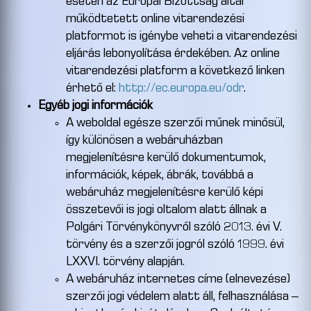
esetén az Európai Bizottság által
működtetett online vitarendezési
platformot is igénybe veheti a vitarendezési
eljárás lebonyolítása érdekében. Az online
vitarendezési platform a következő linken
érhető el:
http://ec.europa.eu/odr
.
Egyéb jogi információk
A weboldal egésze szerzői műnek minősül,
így különösen a webáruházban
megjelenítésre kerülő dokumentumok,
információk, képek, ábrák, továbbá a
webáruház megjelenítésre kerülő képi
összetevői is jogi oltalom alatt állnak a
Polgári Törvénykönyvről szóló 2013. évi V.
törvény és a szerzői jogról szóló 1999. évi
LXXVI. törvény alapján.
A webáruház internetes címe (elnevezése)
szerzői jogi védelem alatt áll, felhasználása –