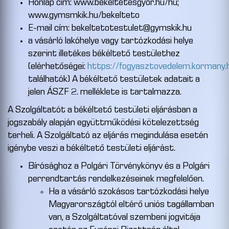
Honlap cím: www.bekeltetesgyor.hu/hu;
www.gymsmkik.hu/bekelteto
E-mail cím: bekeltetotestulet@gymskik.hu
a vásárló lakóhelye vagy tartózkodási helye
szerint illetékes békéltető testülethez
(elérhetőségei:
https://fogyasztovedelem.kormany.
találhatók) A békéltető testületek adatait a
jelen ÁSZF 2. melléklete is tartalmazza.
A Szolgáltatót a békéltető testületi eljárásban a
jogszabály alapján együttműködési kötelezettség
terheli. A Szolgáltató az eljárás megindulása esetén
igénybe veszi a békéltető testületi eljárást.
Bírósághoz a Polgári Törvénykönyv és a Polgári
perrendtartás rendelkezéseinek megfelelően.
Ha a vásárló szokásos tartózkodási helye
Magyarországtól eltérő uniós tagállamban
van, a Szolgáltatóval szembeni jogvitája