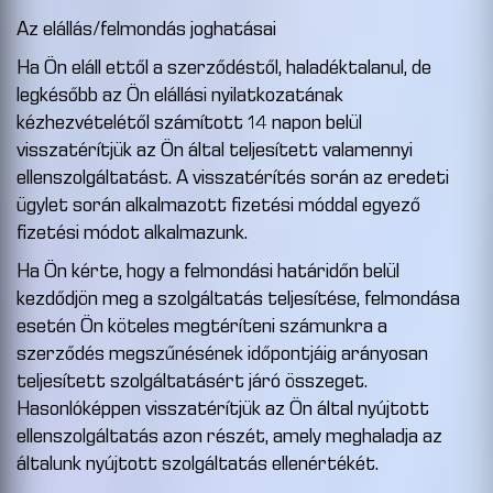
Az elállás/felmondás joghatásai
Ha Ön eláll ettől a szerződéstől, haladéktalanul, de
legkésőbb az Ön elállási nyilatkozatának
kézhezvételétől számított 14 napon belül
visszatérítjük az Ön által teljesített valamennyi
ellenszolgáltatást. A visszatérítés során az eredeti
ügylet során alkalmazott fizetési móddal egyező
fizetési módot alkalmazunk.
Ha Ön kérte, hogy a felmondási határidőn belül
kezdődjön meg a szolgáltatás teljesítése, felmondása
esetén Ön köteles megtéríteni számunkra a
szerződés megszűnésének időpontjáig arányosan
teljesített szolgáltatásért járó összeget.
Hasonlóképpen visszatérítjük az Ön által nyújtott
ellenszolgáltatás azon részét, amely meghaladja az
általunk nyújtott szolgáltatás ellenértékét.