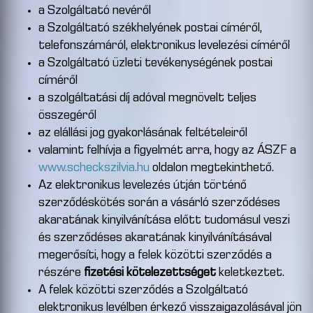
a Szolgáltató nevéről
a Szolgáltató székhelyének postai címéről,
telefonszámáról, elektronikus levelezési címéről
a Szolgáltató üzleti tevékenységének postai
címéről
a szolgáltatási díj adóval megnövelt teljes
összegéről
az elállási jog gyakorlásának feltételeiről
valamint felhívja a figyelmét arra, hogy az ÁSZF a
www.scheckszilvia.hu
oldalon megtekinthető.
Az elektronikus levelezés útján történő
szerződéskötés során a vásárló szerződéses
akaratának kinyilvánítása előtt tudomásul veszi
és szerződéses akaratának kinyilvánításával
megerősíti, hogy a felek közötti szerződés a
részére
fizetési kötelezettséget
keletkeztet.
A felek közötti szerződés a Szolgáltató
elektronikus levélben érkező visszaigazolásával jön