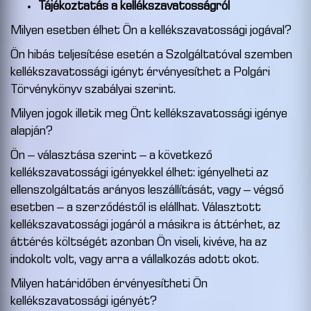
Tájékoztatás a kellékszavatosságról
Milyen esetben élhet Ön a kellékszavatossági jogával?
Ön hibás teljesítése esetén a Szolgáltatóval szemben
kellékszavatossági igényt érvényesíthet a Polgári
Törvénykönyv szabályai szerint.
Milyen jogok illetik meg Önt kellékszavatossági igénye
alapján?
Ön – választása szerint – a következő
kellékszavatossági igényekkel élhet: igényelheti az
ellenszolgáltatás arányos leszállítását, vagy – végső
esetben – a szerződéstől is elállhat. Választott
kellékszavatossági jogáról a másikra is áttérhet, az
áttérés költségét azonban Ön viseli, kivéve, ha az
indokolt volt, vagy arra a vállalkozás adott okot.
Milyen határidőben érvényesítheti Ön
kellékszavatossági igényét?