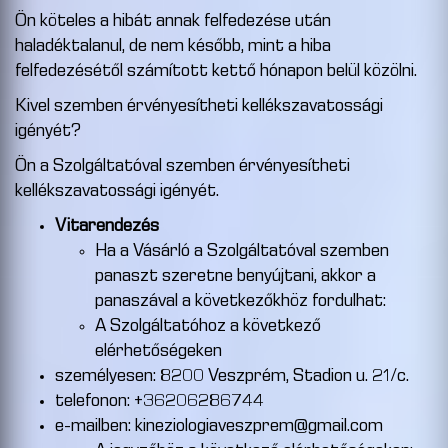
Ön köteles a hibát annak felfedezése után
haladéktalanul, de nem később, mint a hiba
felfedezésétől számított kettő hónapon belül közölni.
Kivel szemben érvényesítheti kellékszavatossági
igényét?
Ön a Szolgáltatóval szemben érvényesítheti
kellékszavatossági igényét.
Vitarendezés
Ha a Vásárló a Szolgáltatóval szemben
panaszt szeretne benyújtani, akkor a
panaszával a következőkhöz fordulhat:
A Szolgáltatóhoz a következő
elérhetőségeken
személyesen: 8200 Veszprém, Stadion u. 21/c.
telefonon: +36206286744
e-mailben: kineziologiaveszprem@gmail.com