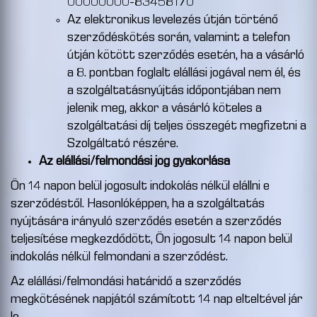
00000000-83458170
Az elektronikus levelezés útján történő
szerződéskötés során, valamint a telefon
útján kötött szerződés esetén, ha a vásárló
a 8. pontban foglalt elállási jogával nem él, és
a szolgáltatásnyújtás időpontjában nem
jelenik meg, akkor a vásárló köteles a
szolgáltatási díj teljes összegét megfizetni a
Szolgáltató részére.
Az elállási/felmondási jog gyakorlása
Ön 14 napon belül jogosult indokolás nélkül elállni e
szerződéstől. Hasonlóképpen, ha a szolgáltatás
nyújtására irányuló szerződés esetén a szerződés
teljesítése megkezdődött, Ön jogosult 14 napon belül
indokolás nélkül felmondani a szerződést.
Az elállási/felmondási határidő a szerződés
megkötésének napjától számított 14 nap elteltével jár