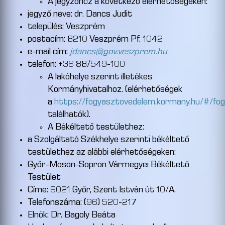
A jegyzőhöz a következő elérhetőségeken:
jegyző neve: dr. Dancs Judit
település: Veszprém
postacím: 8210 Veszprém Pf. 1042
e-mail cím:
jdancs@gov.veszprem.hu
telefon: +36 88/549-100
A lakóhelye szerint illetékes
Kormányhivatalhoz. (elérhetőségek
a
https://fogyasztovedelem.kormany.hu/#/fo
találhatók).
A Békéltető testülethez:
a Szolgáltató Székhelye szerinti békéltető
testülethez az alábbi elérhetőségeken:
Győr-Moson-Sopron Vármegyei Békéltető
Testület
Címe: 9021 Győr, Szent István út 10/A.
Telefonszáma: (96) 520-217
Elnök: Dr. Bagoly Beáta