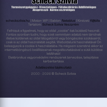
scheckszilvia.hu
| Motor: WP | Sablon:
Netstilus
| Kinézet:
K@tilla
|
Tartalom:
Scheck Szilvia Veszprém
Felhívjuk a figyelmet, hogy az oldal „cookie”-kat (sütiket) használ.
Fontos azonban tudni, hogy ezek semmilyen adatot nem tárolnak
illetve küldenek az oldal látogatóiról vagy böngészési szokásairól,
csak is az oldal használatát segítik. Weboldalunk használatával Ön
beleegyezik a cookie-k használatába. Ha mégsem szeretné akkor az
internetböngésző beállításainak megváltoztatásával a sütik küldése
letiltható!
Elektronikus vagyonvédelmi rendszerek tervezése, telepítése
karbantartása
Adatkezelési tájékoztató
2000 - 2026 © Scheck Szilvia